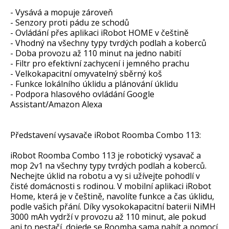
- Vysává a mopuje zároveň
- Senzory proti pádu ze schodů
- Ovládání přes aplikaci iRobot HOME v češtině
- Vhodný na všechny typy tvrdých podlah a koberců
- Doba provozu až 110 minut na jedno nabití
- Filtr pro efektivní zachycení i jemného prachu
- Velkokapacitní omyvatelný sběrný koš
- Funkce lokálního úklidu a plánování úklidu
- Podpora hlasového ovládání Google
Assistant/Amazon Alexa
Představení vysavače iRobot Roomba Combo 113:
iRobot Roomba Combo 113 je robotický vysavač a
mop 2v1 na všechny typy tvrdých podlah a koberců.
Nechejte úklid na robotu a vy si užívejte pohodlí v
čisté domácnosti s rodinou. V mobilní aplikaci iRobot
Home, která je v češtině, navolíte funkce a čas úklidu,
podle vašich přání. Díky vysokokapacitní baterii NiMH
3000 mAh vydrží v provozu až 110 minut, ale pokud
ani to nestačí, dojede se Roomba sama nabít a pomocí