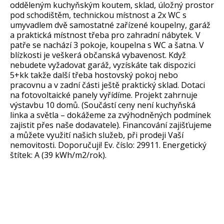
odděleným kuchyňským koutem, sklad, úložný prostor
pod schodištěm, technickou místnost a 2x WC s
umyvadlem dvě samostatné zařízené koupelny, garáž
a praktická místnost třeba pro zahradní nábytek. V
patře se nachází 3 pokoje, koupelna s WC a šatna. V
blízkosti je veškerá občanská vybavenost. Když
nebudete vyžadovat garáž, vyzískáte tak dispozici
5+kk takže další třeba hostovský pokoj nebo
pracovnu a v zadní části ještě praktický sklad. Dotaci
na fotovoltaické panely vyřídíme. Projekt zahrnuje
výstavbu 10 domů. (Součástí ceny není kuchyňská
linka a světla – dokážeme za zvýhodněných podmínek
zajistit přes naše dodavatele). Financování zajišťujeme
a můžete využití našich služeb, při prodeji Vaší
nemovitosti. Doporučuji! Ev. číslo: 29911. Energetický
štítek: A (39 kWh/m2/rok).