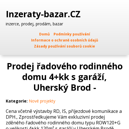
Inzeraty-bazar.CZ
inzerce, prodej, prodám, bazar
Domů
Podmínky používání
Informace o ochraně osobních údajů
Zásady používání souborů cookie
Prodej řadového rodinného
domu 4+kk s garáží,
Uherský Brod -
Kategorie:
Nové projekty
Cena včetně výstavby RD, IS, příjezdové komunikace a
DPH., Zprostředkujeme Vám exkluzivní prodej
zděného řadového rodinného domu typu ROW120+G
o velikosti 4+kk 120m² s garáží v Uherském Brodě