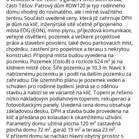
části Těšov. Patrový dům ROW120 je typ rodinného
domu vhodný do rovinatého, ale i mírně svažitého
terénu. Součásti uvedené ceny, která již zahrnuje DPH
je dům na klíč, inženýrské sítě včetně připojeného
místa EDG (EON), mimo plynu, příjezdová komunikace,
veřejné osvětlení, pozemek a veškeré projektové
práce a stavební povolení, také dvou parkovacích míst,
chodníku, zastření pro popelnice a terasu s nekrytou
konstrukcí. Přípojná místa budou vyvedena na
pozemku. Pozemek (číslo.8) o rozloze 624 m² je na
klidném místě obce. Šíře pozemku je 10,3 m. Navíc k
nabízenému pozemku je i podíl na dalším pozemku za
zahradou. Dle územního plánu je pozemek veden a
schválen pro rodinné bydlení. Jedná se o zděnou
stavbu a nabízí se ve variantě na klíč. Topení je řešeno
nízko nákladovým podlahovým topením, rekuperací a
fotovoltaickými panely. Uvedená cena domu obsahuje
základovou desku, DPH a stavba bude provedena na
klíč a předána po kolaudaci k okamžitému užívání.
Parametry domu: užitná plocha 120 m² zastavěná
plocha domu 72 m², garáž 19 m² a terasa 23 m².
V přízemí domu se nachází hlavní obytný prostor s