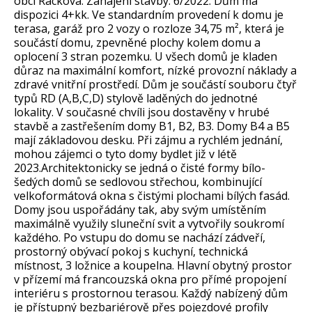
obci Racková. Zahájení stavby: 6/2022. Dům má
dispozici 4+kk. Ve standardním provedení k domu je
terasa, garáž pro 2 vozy o rozloze 34,75 m², která je
součástí domu, zpevněné plochy kolem domu a
oplocení 3 stran pozemku. U všech domů je kladen
důraz na maximální komfort, nízké provozní náklady a
zdravé vnitřní prostředí. Dům je součástí souboru čtyř
typů RD (A,B,C,D) stylově laděných do jednotné
lokality. V současné chvíli jsou dostavěny v hrubé
stavbě a zastřešením domy B1, B2, B3. Domy B4 a B5
mají základovou desku. Při zájmu a rychlém jednání,
mohou zájemci o tyto domy bydlet již v létě
2023.Architektonicky se jedná o čisté formy bílo-
šedých domů se sedlovou střechou, kombinující
velkoformátová okna s čistými plochami bílých fasád.
Domy jsou uspořádány tak, aby svým umístěním
maximálně využily sluneční svit a vytvořily soukromí
každého. Po vstupu do domu se nachází zádveří,
prostorný obývací pokoj s kuchyní, technická
místnost, 3 ložnice a koupelna. Hlavní obytný prostor
v přízemí má francouzská okna pro přímé propojení
interiéru s prostornou terasou. Každý nabízený dům
je přístupný bezbariérově přes pojezdové profily