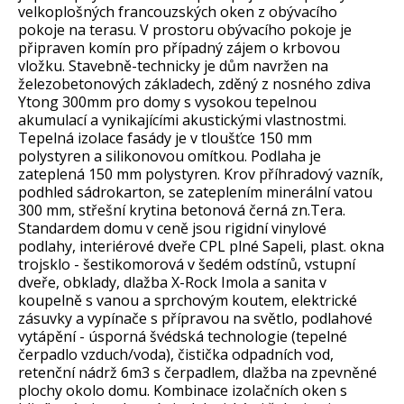
velkoplošných francouzských oken z obývacího
pokoje na terasu. V prostoru obývacího pokoje je
připraven komín pro případný zájem o krbovou
vložku. Stavebně-technicky je dům navržen na
železobetonových základech, zděný z nosného zdiva
Ytong 300mm pro domy s vysokou tepelnou
akumulací a vynikajícími akustickými vlastnostmi.
Tepelná izolace fasády je v tloušťce 150 mm
polystyren a silikonovou omítkou. Podlaha je
zateplená 150 mm polystyren. Krov příhradový vazník,
podhled sádrokarton, se zateplením minerální vatou
300 mm, střešní krytina betonová černá zn.Tera.
Standardem domu v ceně jsou rigidní vinylové
podlahy, interiérové dveře CPL plné Sapeli, plast. okna
trojsklo - šestikomorová v šedém odstínů, vstupní
dveře, obklady, dlažba X-Rock Imola a sanita v
koupelně s vanou a sprchovým koutem, elektrické
zásuvky a vypínače s přípravou na světlo, podlahové
vytápění - úsporná švédská technologie (tepelné
čerpadlo vzduch/voda), čistička odpadních vod,
retenční nádrž 6m3 s čerpadlem, dlažba na zpevněné
plochy okolo domu. Kombinace izolačních oken s