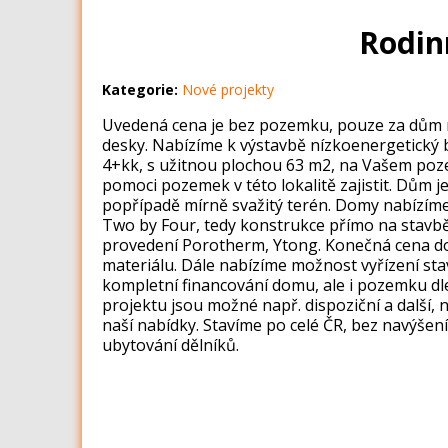
Rodin
Kategorie:
Nové projekty
Uvedená cena je bez pozemku, pouze za dům n
desky. Nabízíme k výstavbě nízkoenergetický 
4+kk, s užitnou plochou 63 m2, na Vašem p
pomoci pozemek v této lokalitě zajistit. Dům j
popřípadě mírně svažitý terén. Domy nabízíme
Two by Four, tedy konstrukce přímo na stavb
provedení Porotherm, Ytong. Konečná cena d
materiálu. Dále nabízíme možnost vyřízení st
kompletní financování domu, ale i pozemku dl
projektu jsou možné např. dispoziční a další, 
naší nabídky. Stavíme po celé ČR, bez navýšen
ubytování dělníků.