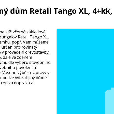
ný dům Retail Tango XL, 4+kk,
a klíč včetně základové
bungalov Retail Tango XL,
ozemku, popř. Vám můžeme
e určen pro rovinatý
 v provedení dřevostavby,
ě, dále ve zděném
omu dle výběru stavebního
avebního povolení a
e Vašeho výběru. Úpravy v
nebo lze vybrat jiný dům z
í cen za dopravu a