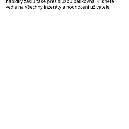
nabídky zašlu také přes službu balíkovna. Klikněte
vedle na Všechny inzeráty a hodnocení uživatele.