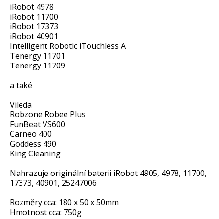
iRobot 4978
iRobot 11700
iRobot 17373
iRobot 40901
Intelligent Robotic iTouchless A
Tenergy 11701
Tenergy 11709
a také
Vileda
Robzone Robee Plus
FunBeat VS600
Carneo 400
Goddess 490
King Cleaning
Nahrazuje originální baterii iRobot 4905, 4978, 11700,
17373, 40901, 25247006
Rozměry cca: 180 x 50 x 50mm
Hmotnost cca: 750g