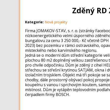
Zděný RD 
Kategorie:
Nové projekty
Firma JOMAKOV-STAV, s. r. o. (stránky Faceboo
nízkoenergetického velmi úsporného zděnéh
bungalovu za cenu 3 250 000,- Kč včetně DPH (a
2023) bez pozemku v rámci ostravského, opav
místeckého nebo karvinského regionu.
Jedná se o moderní dům střední kategorie veli
plochou 80 m2 doplněný velkou zastřešenou t
pro chvíle odpočinku. Dům je zděný z cihel H
střechou se střešní krytinou SATJAM, okna i d
izolačním trojsklem. Objekt má tři pokoje se 
chodby, dále prostorný obývací pokoj propoje
koupelnu s vanou i sprchovým koutem, samos
místnost. Dům je vytápěn teplovodním podla
čerpadlem firmy BOSCH.