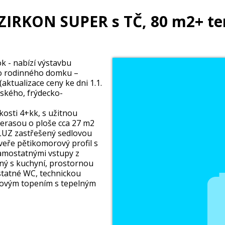
ZIRKON SUPER s TČ, 80 m2+ te
k - nabízí výstavbu
o rodinného domku –
ktualizace ceny ke dni 1.1.
ského, frýdecko-
kosti 4+kk, s užitnou
erasou o ploše cca 27 m2
ELUZ zastřešený sedlovou
veře pětikomorový profil s
samostatnými vstupy z
ný s kuchyní, prostornou
tatné WC, technickou
hovým topením s tepelným