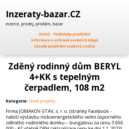
Inzeraty-bazar.CZ
inzerce, prodej, prodám, bazar
Domů
Podmínky používání
Informace o ochraně osobních údajů
Zásady používání souborů cookie
Zděný rodinný dům BERYL
4+KK s tepelným
čerpadlem, 108 m2
Kategorie:
Nové projekty
Firma JOMAKOV-STAV, s. r. o. (stránky Facebook -
nabízí výstavbu nízkoenergetického velmi úsporného
zděného rodinného domku – bungalovu za cenu 3 650
000,- Kč včetně DPH (aktualizace ceny ke dni 1.1. 2023)