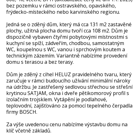
bez pozemku v rámci ostravského, opavského,
frýdecko-místeckého nebo karvinského regionu.
Jedná se o zděný dům, který má cca 131 m2 zastavěné
plochy, užitná plocha domu tvoří cca 108 m2. Dům je
dispozičně vybaven čtyřmi pobytovými místnostmi s
kuchyní se spíží, zádveřím, chodbou, samostatným
WC, koupelnou s WC, vanou i sprchovým koutem a
technickým zázemím. Variantně nabízíme provedení
domu s terasou a bez terasy.
Dům je zděný z cihel HELUZ pravidelného tvaru, který
zaručuje v rámci budoucího užívání minimální nároky
na údržbu. Je zastřešený sedlovou střechou se střešní
krytinou SATJAM, okna i dveře pětikomorový profil s
izolačním trojsklem. Vytápění je podlahové,
teplovodní, zajišťováno za pomocí tepelného čerpadla
firmy BOSCH.
Za výše uvedenou cenu nabízíme výstavbu domu na
klíč včetně základů.