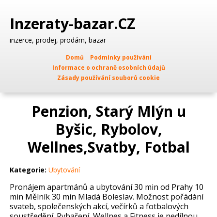
Inzeraty-bazar.CZ
inzerce, prodej, prodám, bazar
Domů
Podmínky používání
Informace o ochraně osobních údajů
Zásady používání souborů cookie
Penzion, Starý Mlýn u
Byšic, Rybolov,
Wellnes,Svatby, Fotbal
Kategorie:
Ubytování
Pronájem apartmánů a ubytování 30 min od Prahy 10
min Mělník 30 min Mladá Boleslav. Možnost pořádání
svateb, společenských akcí, večírků a fotbalových
soustředění. Rybaření, Wellnes a Fitness je nedílnou