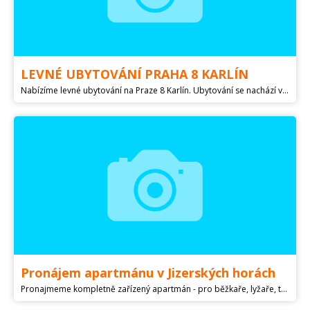
LEVNÉ UBYTOVÁNÍ PRAHA 8 KARLÍN
Nabízíme levné ubytování na Praze 8 Karlín. Ubytování se nachází v těsné blízkosti centra Prahy. Nabízíme ubytování ve dvou tří lůžkových pokojích s veškerým vybavením, možnost přistýlky. Doprava : metro Křižíkova a Invalidovna, zastávka tramvaje, ubytování je vhodné pro firmy i jednotlivce, dlouhodobé i krátkodobé ubytování.
Pronájem apartmánu v Jizerských horách
Pronajmeme kompletně zařízený apartmán - pro běžkaře, lyžaře, turisty, cyklisty nebo pro rodinu s dětmi . Klimatizovaný apartmán je v přízemí a je pro 4 lidi s možností 2 přistýlek. Apartmán je těsně u běžkařské stopy, 1km od sjezdařského areálu a do 5-ti km je dalšách 5 lyžařských areálů, v okolí je dostatek turistických a cyklostezek - jsme v Jizerských horách na pomezí Krkonoš, Bozkovské jeskyně, rozhledny, lesy. Klidné prostředí s možností posezení u ohniště atd. Veškeré informace najdete na