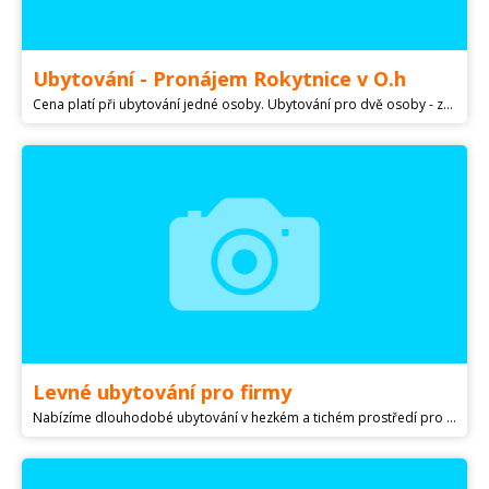
Ubytování - Pronájem Rokytnice v O.h
Cena platí při ubytování jedné osoby. Ubytování pro dvě osoby - zaměstnace , nebo rodinu 3 - 4 osoby je cena 14000Kč , 1.nadzemním podlaží. Cena je včetně energií , voda , el., odpady . Plně vybavená kuchyň , sporák, lednice , mikrovlnka , varná konvice . Šatna , koupelna , obývák se sedačkou dvojlůžkem , televizí a wifi internetem . V patře - mezonet - ložnice s dvěma nebo třemi lůžky. Parkování před domem na soukromém parkovišti Rokytnice v O.h 512 Pište email -- truhlarstvi.resler@
Levné ubytování pro firmy
Nabízíme dlouhodobé ubytování v hezkém a tichém prostředí pro firemní pracovníky ČR i UA na naší ubytovně v Hovorčovicích, Praha - východ. 2,3,4 lůžkové pokoje. Cena 5.500,- Kč/měs./1os. Volejte tel.: od 10.00hod. do 16.00hod.