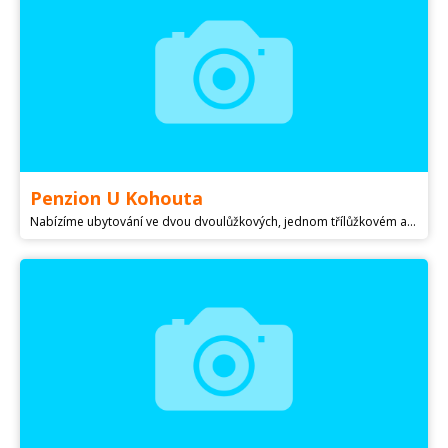
Penzion U Kohouta
Nabízíme ubytování ve dvou dvoulůžkových, jednom třílůžkovém a jednom čtyřlůžkovém pokoji. Možnost stravování v restauraci. Pokoje jsou vybavené sprchou, wc, tv, lednice, varná konvice a wifi.Cena ubytování 450 Kč/osoba/noc.