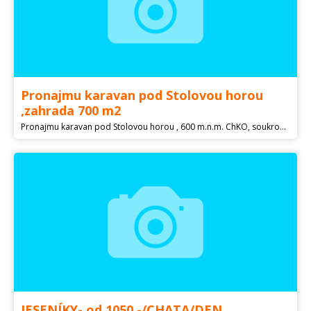
Pronajmu karavan pod Stolovou horou
,zahrada 700 m2
Pronajmu karavan pod Stolovou horou , 600 m.n.m. ChKO, soukromí 700 m2, karavan o rozměrech 7,2x2,5 m, 4 plnohodnotné postele , zázemí, elektřina v karavanu , topení El. Primotopem velmi úsporné , studánka soucasti pozemku , pitná voda ano , solární sprcha , suché WC , parkování na pozemku , ohniště , stromy , dlouhodobý pronájem 9000 Kč/měs. + El.+ Pitná voda , kauce 3 měs. , Adresa Kuncice pod Ondřejníkem ( pod Stolovou horou ), v létě karavanova pergola v ceně
JESENÍKY- od 1050,-/CHATA/DEN