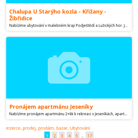
Chalupa U Starýho kozla - Křižany -
Žibřidice
Nabízíme ubytování v malebném kraji Podještědí a Lužických hor. Jsme zařízeni pro celoroční pobyt. Standardně poskytujeme ubytování skupinkám 12 osob ve 3 pokojích, ale můžeme vyjít vstříc i větší skupině a ubytovat až 15 osob (4. pokoj za příplatek). Cyklotrasy a turistické stezky vedou přímo od chalupy a zavedou Vás na spoustu turisticky zajímavých míst (např.: Kryštofovo údolí, zámek Lemberk, Hamerské jezero, Ještěd, Janovické poustevny). Lyžaři mají možnost využít autem 15 min. vzdálený Skiareál Ještěd. Chalupa je vybavena kuchyňskou linkou, myčkou, lednicí, elektrickou troubou, rychlovarnou konvicí, mikrovlnnou troubou. Pro nejmenší děti jsou k dispozici i 2 jídelní židličky. Dalším vybavením je Wi - Fi, 2 x TV, projektor s plátnem 200 x 140,DVD přehrávač s velkým výběrem filmů, stolní fotbálek, šipky, kulečník, venkovní gril, ohniště, trampolína (červen - září). Posezení ve společenské maštali, venkovní terasa s posezením, ohništěm a výhledem na Ještěd. Týden 22800,- víkend 10800,- / 12osob.
Pronájem apartmánu Jeseníky
Nabízíme pronájem apartmánu 2+kk k rekreaci v Jeseníkách, apartmán se nachází v nově postaveném domě v obci Horní Lipová. Vybavení apartmánu: plně vybavená kuchyně, obývací pokoj s rozkládacím gaučem na každodenní spaní, samostatná ložnice s manželskou postelí, WC s koupelnou WIFI, parkovací stání klidná lokalita, pěší turistika, blízké ski areály cena od 1000/apartmán/noc
inzerce, prodej, prodám, bazar, Ubytování
1
2
3
4
5
..
17