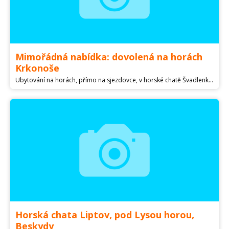
Mimořádná nabídka: dovolená na horách
Krkonoše
Ubytování na horách, přímo na sjezdovce, v horské chatě Švadlenka, Rokytnice nad Jizerou, Krkonoše. Prostorný, kompletně vybavený podkrovní apartmán DELUXE III (až pro 8 osob). Více informací na nebo na info@ . Nabídka volných termínů: 5.3.2023 - 12.3.2023 od 19.3.2023 kdykoliv
Horská chata Liptov, pod Lysou horou,
Beskydy