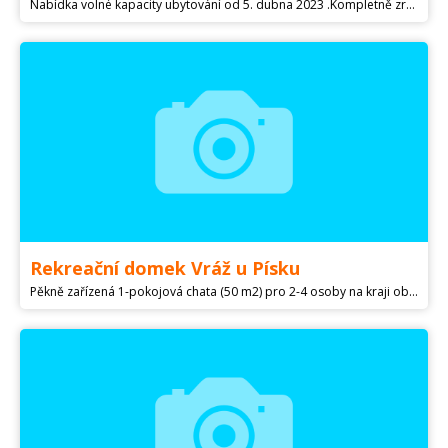
Nabídka volné kapacity ubytování od 5. dubna 2023 .Kompletně zrekonstruovaný Pension Anna sídlí v malebné obci Lenora, v nádherné přírodě národního parku Šumava a asi 7 kilometrů od Boubínského pralesa. Pokoje od dvoulůžkových až po plně vybavené apartmány mají vlastní sociální zařízení, lednici, TV, a wi-fi zdarma.
Rekreační domek Vráž u Písku
Pěkně zařízená 1-pokojová chata (50 m2) pro 2-4 osoby na kraji obce jen 300 m od místního lázeňského areálu. Interiér chaty je vybaven sedací soupravou, jídelním a kuchyňským koutem, 3 lůžky,přistýlkou, dětskou postýlkou, TV a rádiem. V kuchyňském koutě je k dispozici el. sporák (4 plotýnky, trouba), lednička s mrazícím boxem, mikrovlnná trouba a el. konvice. Koupelna se sprchovým koutem a WC bojler 100 l. Plynové topení. Na terase před chatou se nachází zahradní nábytek a zahradní krb. Chata se nachází v oplocené zahradě (300 m2) za domem majitele. Majitel neporušuje soukromí klientů! Domácí zvířata nejsou povolena. Oplocené i neoplocené parkování. Cena 500 Kč/osoba/noc. Pronajímá se od soboty do soboty (jinak dle dohody). Minimální cena ubytování je 1000 Kč/noc.