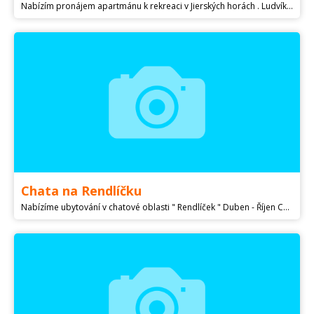
Nabízím pronájem apartmánu k rekreaci v Jierských horách . Ludvíkov pod Smrkem .V objektu je sklípek s točeným pivem , strava po domluvě. Sauna , venku u přírodního jezírka . Apartmán je max. pro čtyři osoby.Možnost výletů v krásné přírodě , singeltrak , rozhledna Smrk.Cena je 450 Kč za osobu.kONTAKT- ,michmalco@
Chata na Rendlíčku
Nabízíme ubytování v chatové oblasti " Rendlíček " Duben - Říjen Chata - sklep i přízemí zděné, podkroví dřevěné, oplocený pozemek, parkování na pozemku Dispozice - podkroví 2 pokoje 2 a 3 lůžkový s Tv (možnost 2 přistýlek), přízemí kuchyňka, jídelní kout, koupelna s WC, obývací pokoj, sklep s možností uskladnění jízdních kol Vybavení - elektřina, pitná voda, el.boiler na ohřev teplé vody, vybavená kuchyň (sporák, lednice s mrazáčkem, mikrovlná trouba, varná konvice), vnitřní krb, venkovní posezení se slunečníkem a grilem, elektronické šipky, stolní tenis. Za osobu a den 300,- Kč Více info na /