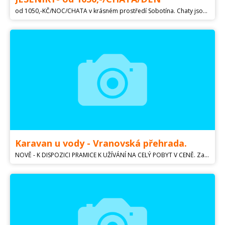
od 1050,-KČ/NOC/CHATA v krásném prostředí Sobotína. Chaty jsou umístěny na zahradě poblíž rodinného domu s úžasnými výhledy na okolní hory, pastviny, lesy a louky. V letních obdobích velké využití turistiky ,cykloturistiky . Nedaleko termální koupaliště, zámek a ruční papírna .Chaty jsou kompletně vybaveny.
Karavan u vody - Vranovská přehrada.
NOVĚ - K DISPOZICI PRAMICE K UŽÍVÁNÍ NA CELÝ POBYT V CENĚ. Zapůjčení karavanu umístěného v kempu Bítov přímo na břehu Vranovské přehrady. Upozorňuji, že karavan nebude umístěn na karavanové a stanové louce, nýbrž trochu bokem, v sousedství pouze pár mobilheimů, karavanů, či chatek. Lze si tedy i v kempu užít trochu soukromí. V karavanu jsou dvě sezení (velké a malé), obě sezení lze rozložit na dvojlůžko a mít tak dvě dvojlůžka. Menší z dvojlůžek navíc lze oddělit posuvnými dveřmi, vhodné například pro spící děti a zbytek karavanu lze nerušeně užívat. Karavan je pro 4 osoby, nouzově 5 osob (3děti). Dále ke karavanu náleží prostorný předstan, ve kterém se nachází kempingové sezení a pohovka (nejsou na foto). Vybavení karavanu: tříplotýnkový vařič, topení, lednice, chemické WC, tekoucí voda (ze zásobníku), zásuvky 230V, osvětlení 230V, televize. Karavan je kompletně vybaven a je nabízen včetně lůžkovin a ložního prádla. V kempu je možnost využití sociálního zařízení, restaurace, aquapark (červenec, srpen), a mnoho dalšího.. Karavan bude na místo umístěn na začátku sezony 2023, foto místa v inzerátu (první 3 fotky). Cena: Červen, září 6600Kč/týden Červenec, srpen 7900Kč/týden Pobyt sobota-sobota. V ceně 5 osob, vjezd a parkování přímo u karavanu (1auto), 4x ložní prádlo a lůžkoviny, chemie do WC. Na místě se platí již pouze rekreační poplatek (18Kč/noc/dospělá osoba). Dotazy a volné termíny pro rok 2023 emailem. Email: karavanuvody@