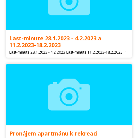
Last-minute 28.1.2023 - 4.2.2023 a
11.2.2023-18.2.2023
Last-minute 28.1.2023 - 4.2.2023 Last-minute 11.2.2023-18.2.2023 Prostorná chalupa pro max 22 osob. 6 pokojů, sauna, venkovní koupací sud 39900,- Kč / týden. Dále nabízíme možnost ubytování v chatičce až pro 10 osob. Cena od 6900,-. Stále jsou volné termíny i na jarní prázdniny. Nespočet sjezdovek v okolí.
Pronájem apartmánu k rekreaci