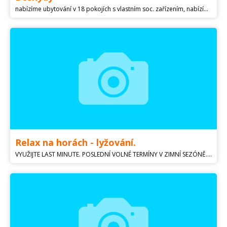
nabízíme ubytování v 18 pokojích s vlastním soc. zařízením, nabízíme snídaně, případně plnou či polopenzi, bazén, ohniště, lesy kolem, pro rodinnou rekreaci, oslavy, teambuilding, ozdravné pobyty, školy v přírodě, ... případně je možný pronájem celé chaty i s kuchyní, dohoda jistá.
Relax na horách - lyžování.
VYUŽIJTE LAST MINUTE. POSLEDNÍ VOLNÉ TERMÍNY V ZIMNÍ SEZÓNĚ. Ubytování v chatě v srdci Jeseníků. Blízko ski areálů Karlov p. Pradědem a Kopřivná. Chaty pro 10 osob. tel.: email:info@