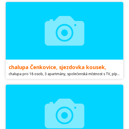
chalupa Čenkovice, sjezdovka kousek,
chalupa pro 18 osob, 3 apartmány, společenská místnost s TV, pípou, kafemašinou, krbem, Sjezdovky v místě - Čenkovice - Buková hora, Dolní Morava 20 km