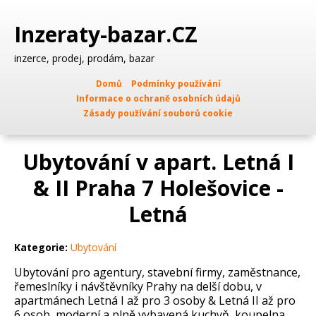
Inzeraty-bazar.CZ
inzerce, prodej, prodám, bazar
Domů
Podmínky používání
Informace o ochraně osobních údajů
Zásady používání souborů cookie
Ubytování v apart. Letná I
& II Praha 7 Holešovice -
Letná
Kategorie:
Ubytování
Ubytování pro agentury, stavební firmy, zaměstnance,
řemeslníky i návštěvníky Prahy na delší dobu, v
apartmánech Letná I až pro 3 osoby & Letná II až pro
6 osob, moderní a plně vybavená kuchyň, koupelna,