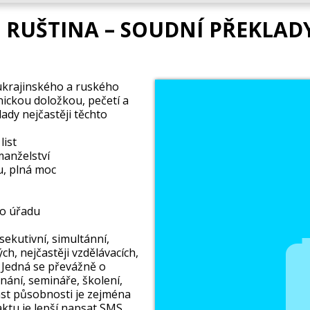
, RUŠTINA – SOUDNÍ PŘEKLAD
ukrajinského a ruského
nickou doložkou, pečetí a
dy nejčastěji těchto
list
manželství
ku, plná moc
ho úřadu
ekutivní, simultánní,
, nejčastěji vzdělávacích,
 Jedná se převážně o
nání, semináře, školení,
ast působnosti je zejména
aktu je lepší napsat SMS.