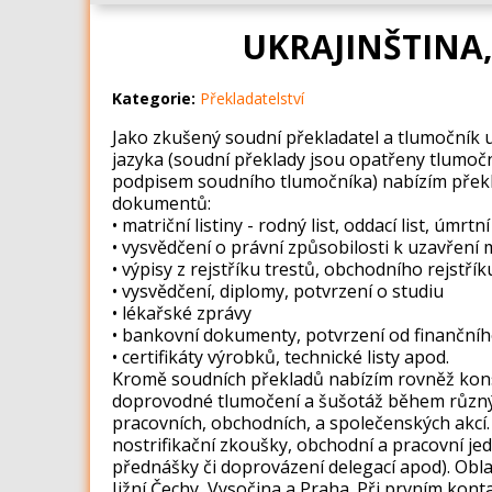
UKRAJINŠTINA
Kategorie:
Překladatelství
Jako zkušený soudní překladatel a tlumočník 
jazyka (soudní překlady jsou opatřeny tlumoč
podpisem soudního tlumočníka) nabízím překla
dokumentů:
• matriční listiny - rodný list, oddací list, úmrtní 
• vysvědčení o právní způsobilosti k uzavření 
• výpisy z rejstříku trestů, obchodního rejstří
• vysvědčení, diplomy, potvrzení o studiu
• lékařské zprávy
• bankovní dokumenty, potvrzení od finanční
• certifikáty výrobků, technické listy apod.
Kromě soudních překladů nabízím rovněž kons
doprovodné tlumočení a šušotáž během různých
pracovních, obchodních, a společenských akcí.
nostrifikační zkoušky, obchodní a pracovní jed
přednášky či doprovázení delegací apod). Obl
Jižní Čechy, Vysočina a Praha. Při prvním kont