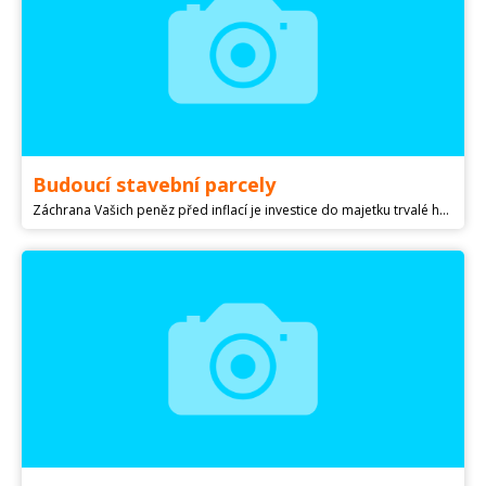
Budoucí stavební parcely
Záchrana Vašich peněz před inflací je investice do majetku trvalé hodnoty! Prodej pozemků v Lužicích u Hodonína LV 2485 k budoucí výstvbě RD