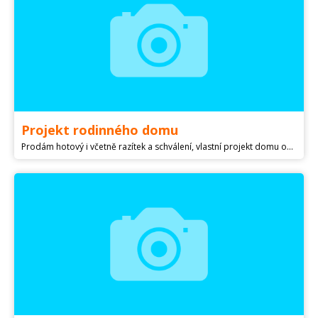
Projekt rodinného domu
Prodám hotový i včetně razítek a schválení, vlastní projekt domu od architekta a projektanta Petra Miláčka. Jedná se o papírový projekt, ne fyzickou stavbu! Netypizovaný projet obdélníkového tvaru s dvěma výškami střechy a s vnitřním z poloviny otevřeným mezonetovým prostorem. Velká kuchyň oddělená krbem od obývací místnosti s otevřeným stropním prostorem. V 1.patře umístěnou pracovnou a fitness místností+úložný prostor pod střechou. Za zdí obývací místnosti-velký dětský pokoj s možností rozdělení. V druhé polovině přízemí-zádveří hl.vchodu s vest.úložným prostorem, tech.místnost (pro TČ, boiler, prádelnu,atd.) záchod, koupelna, ložnice. Francouzská okna ložnice+obývák. Střešní okna jih. Projektováno pro Itong lambda bez přídavného zateplení ale možno i z cihel. Topení pomocí TČ+podlahové vodní topení. Krb.vložka pro případné přitopení podlahovky nebo užitkové vody. Více informací, vizualizací a plánů rád ukáži při osobní schůzce. Jsem z Mladé Boleslavi. Cena netypizovaného projektu byla 60tis Kč. V případě zájmu, jsem ochoten jednat o konečné ceně cca 15tis Kč.