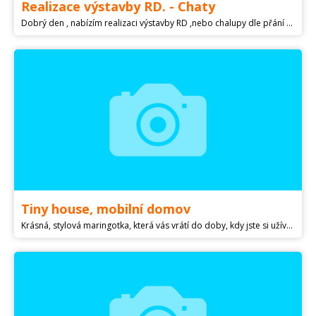
Realizace výstavby RD. - Chaty
Dobrý den , nabízím realizaci výstavby RD ,nebo chalupy dle přání zákazníka o výměře 700m2 ve Smržovce okr Jbc. Parcela se nachází u hlavní silnice směrem na Tanvald. Kompletní stavební povolení vč. Čov, sjezdu ,ele .přípojka atd...vše povoleno . Projekt na RD k dispozici , nebo možno použít vlastní, - zastavěnost plochy neomezená. Více info. na . Jafl.s.r.o stavební spol.
Tiny house, mobilní domov
Krásná, stylová maringotka, která vás vrátí do doby, kdy jste si užívali volnosti. Ano, i tento pocit budete mít s našimi zakázkovými maringotkami! Tato má půlkulatou střechu, je plně zateplena, s rozvody elektřiny. Je to designový kousek a zaslouží si vaši pozornost. Právě proto stavíme maringotky na zakázku, spojte se s námi a neváhejte nás navštívit či rovnou zavolejte, jsme tu jen pro vás! Tiny House, Maringotka, Mobilheim, MobilHouse, Jurta, Gastro, Chata, Domek, Chalupa, Alternativní bydlení