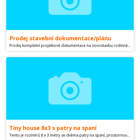
Prodej stavební dokumentace/plánu
Prodej kompletní projektové dokumentace na novostavbu rodinného domu do kopce. Pro více informací volejte nebo pište. Cena dohodou
Tiny house 8x3 s patry na spaní
Tento je rozměrů 8 x 3 metry se dvěma patry na spaní, prostornou koupelnou a perfektním prostorem pro odpočinkovou zónu. Je nově postavená, prostorná. Má veškeré rozvody, přípravu na umístění kuchyňské linky. V koupelně (výška 2 metry, rozměr 2 x 3 metry) je sprchový kout, wc, bojler a umyvadlo). Jsme , zakázková výroba na vaše přání! Oslovte nás, rádi vám poradíme, kontaktujte nás na čísle pod inzerátem.