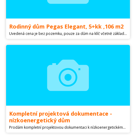
Rodinný dům Pegas Elegant, 5+kk ,106 m2
Uvedená cena je bez pozemku, pouze za dům na klíč včetně základové desky. Nabízíme k výstavbě nízkoenergetický rodinný dům Pegas Elegant 5+kk, s užitnou plochou 106 m2, na Vašem pozemku, popř. Vám můžeme pomoci pozemek vyhledat. Dům je určen pro rovinatý popřípadě mírně svažitý terén. Tento dům nabízíme i ve variantě s garáží. Domy nabízíme v provedení dřevostavby, Two by Four,tedy konstrukce přímo na stavbě, dále ve zděném provedení Porotherm, Ytong. Konečná cena domu dle výběru stavebního materiálu. Dále nabízíme možnost vyřízení kompletního financování domu, ale i pozemku dle Vašeho výběru. Úpravy v projektu jsou možné, např. dispoziční změny a další, nebo lze vybrat jiný dům z naší nabídky. Stavíme po celé ČR, bez navýšení cen za dopravu a ubytování dělníků.
Kompletní projektová dokumentace -
nízkoenergetický dům
Prodám kompletní projektovou dokumentaci k nízkoenergetickému dvoupodlažnímu domu - dřevostavba. Z rodinných důvodů nebyla stavba realizována. V přízemí se nachází vstupní hala, obývací pokoj spojený s kuchyní, pracovna, technická místnost, koupelna + přístřešek pro dvě auta s uzamykatelným prostorem na ukládání věcí. Ve druhém patře se nachází ložnice s vlastní koupelnou a saunou se vstupem na terasu, dva dětské pokoje a pokoj pro hosty a druhá koupelna. Dům je vhodný pro rovinatý terén.