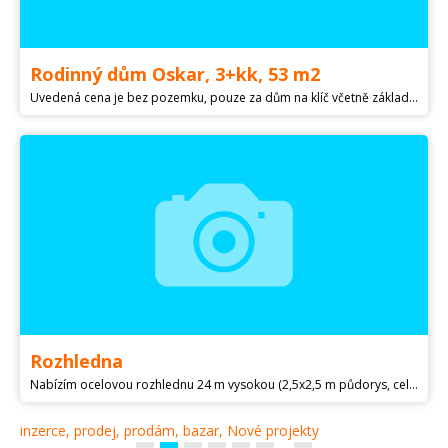
Rodinný dům Oskar, 3+kk, 53 m2
Uvedená cena je bez pozemku, pouze za dům na klíč včetně základové desky. Nabízíme k výstavbě nízkoenergetický rodinný dům na klíč, Oskar, 3+kk, s užitnou plochou 53 m2. Dům lze postavit na Vašem pozemku, popř. Vám můžeme pomoci pozemek v této lokalitě vyhledat. Rodinný dům je určen pro rovinatý popřípadě mírně svažitý terén. Domy nabízíme v provedení dřevostavby, Two by Four, tedy konstrukce přímo na stavbě, dále ve zděném provedení Porotherm, Ytong. Konečná cena domu dle výběru stavebního materiálu. Dále nabízíme možnost vyřízení stavebního povolení a kompletního financování domu, ale i pozemku dle Vašeho výběru. Úpravy v projektu jsou možné, např. dispoziční změny a další, nebo lze vybrat jiný dům z naší nabídky. Stavíme po celé ČR, bez navýšení cen za dopravu a ubytování dělníků.
Rozhledna
Nabízím ocelovou rozhlednu 24 m vysokou (2,5x2,5 m půdorys, celkem 6 sekcí , každá váží přibližně 3,5 t + část základové konstrukce cca 1,5 m na zabetonování ), masivní ocelovou konstrukcí v rozebraném stavu na jednotlivé sekce . Ocelová konstrukce je v perfektním stavu , s dobrou povrchovou ochranou , bez koroze . Vlastním k ní i kompletní projektovou dokumentaci . Přikládám foto konstrukce z doby , kdy stala , nyní rozebrána na jednotlivé sekce .
inzerce, prodej, prodám, bazar, Nové projekty