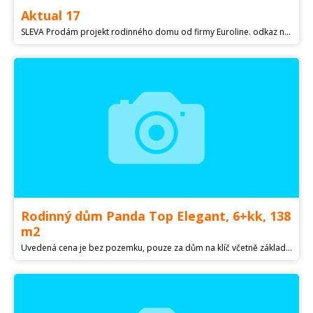
Aktual 17
SLEVA Prodám projekt rodinného domu od firmy Euroline. odkaz na detaily a popis: ...Za vaší cenu/projekt zpracován roku 2001/zpracován v 3x paré
Rodinný dům Panda Top Elegant, 6+kk, 138
m2
Uvedená cena je bez pozemku, pouze za dům na klíč včetně základové desky. Nabízíme k výstavbě nízkoenergetický rodinný dům Panda Top Elegant 6+kk, s užitnou plochou 138 m2, na Vašem pozemku, popř. Vám můžeme pomoci pozemek vyhledat. Dům je určen pro rovinatý popřípadě mírně svažitý terén. Domy nabízíme v provedení dřevostavby, Two by Four, tedy konstrukce přímo na stavbě, dále ve zděném provedení Porotherm, Ytong. Konečná cena domu dle výběru stavebního materiálu. Dále nabízíme možnost vyřízení kompletního financování domu, ale i pozemku dle Vašeho výběru. Úpravy v projektu jsou možné, např. dispoziční změny a další, nebo lze vybrat jiný dům z naší nabídky. Stavíme po celé ČR, bez navýšení cen za dopravu a ubytování dělníků.