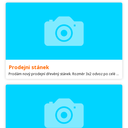
Prodejni stánek
Prodám nový prodejní dřevěný stánek. Rozměr 3x2 odvoz po celé ČR po dohodě zajistím. Vhodné na občerstvení, zmrzlinu, ovoce a zeleninu atd. Možné využít jako zahradní domek. Budka,chatka, chata,stánek, domek,domeček,pojizdna prodejna. Původní cena 60000kc