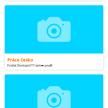
Práce česko
Posílat Životopis???? sem➡️.you@