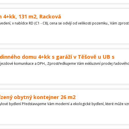
m 4+kk, 131 m2, Racková
dinného domu 4+kk s garáží v Těšově u UB s
zený obytný kontejner 26 m2