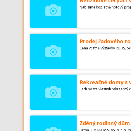
Benzinové čerpací s
Prodej řadového ro
Rekreačné domy s v
Zděný rodinný dům