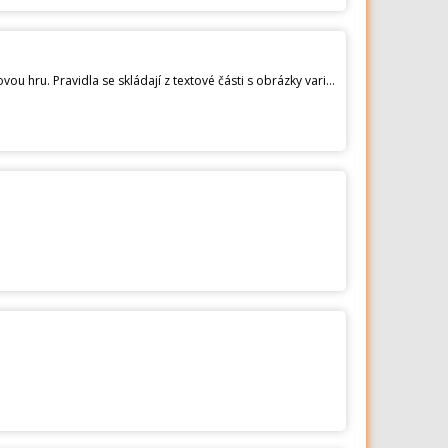
Prodám pravidla hry a 5 figurek (král a 4 fanky) na málo známou, zajímavou společenskou královskou kulečníkovou hru. Pravidla se skládají z textové části s obrázky variantami možných pozic postavení figurek a koulí (12 stran na formátu A4). Hraje se se třemi koulemi a 5 figurkami na karambolovém kulečníku vždy od mantinelu (buzarem) na další kouli (koule) a je určena pro 2 až 4 hráče. Smyslem hry je shodit co největší počet figurek "dobrou koulí". V hospodách nebo v hernách se většinou hraje o peníze. Cena 600,- Kč včetně poštovného a balného nebo za cenu dohodou.