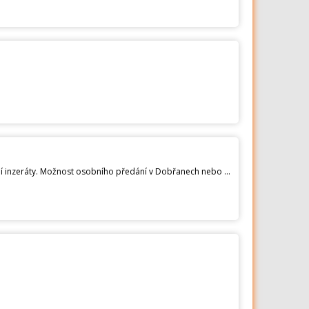
Prodám Exit Puzzle Ravensburger Vlk: 150281 Jednou postavené/hrané, kompletní. Máme více druhů, viz ostatní inzeráty. Možnost osobního předání v Dobřanech nebo po domluvě v Plzni. Zásilkovna 79kč, nebo Balikovna 65kč při platbě předem.