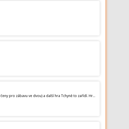
Z důvodu nevyužívání prodám sadu 2 společenských her. Set obsahuje možnost dvou her - Manželství hrou (určeny pro zábavu ve dvou) a další hra Tchyně to zařídí. Hra je téměř nová (rozbalena a využita 2x) V případě zájmu osobní odběr na Dobříši, nebo zasílám poštou/balíkovnou +90,- Kč. Pro vážné zájemce a rychlejší komunikaci preferujte prosím komunikaci přes SMS/tel. - . Děkuji za zájem. Andrea Müllerová