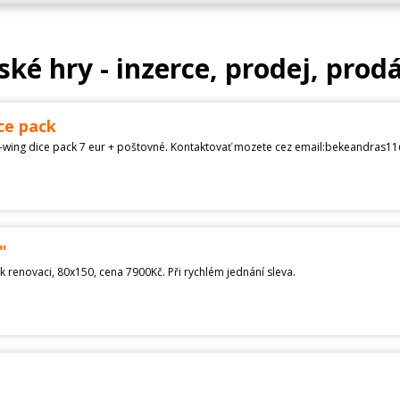
ské hry - inzerce, prodej, prod
ce pack
-wing dice pack 7 eur + poštovné. Kontaktovať mozete cez email:bekeandras1
"
k renovaci, 80x150, cena 7900Kč. Při rychlém jednání sleva.