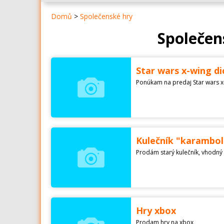
Domů
>
Společenské hry
Společen
Star wars x-wing di
Ponúkam na predaj Star wars x
Kulečník "karambol
Prodám starý kulečník, vhodný 
Hry xbox
Prodam hry na xbox