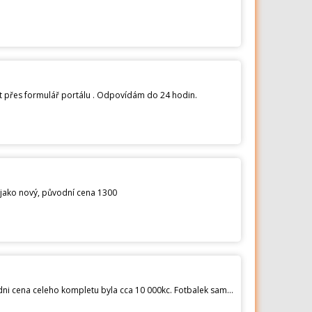
kt přes formulář portálu . Odpovídám do 24 hodin.
o jako nový, původní cena 1300
Cena snizena na 6000. Prodam tento stolni fotbalek s micky. Pridelano taky led osvetleni na AAA baterie. Puvodni cena celeho kompletu byla cca 10 000kc. Fotbalek samotny stoji 8800kc. Link na fotbalek: Prodavam z toho duvodu ze ho vubec neuzivam. Mam ho asi 6 mesicu a hralo jse na nem mozna 10x. Vypada jako novy az na jedno poskozeni ktere je na fotografii. Vaha 70 kilo. Podminkou pro prodej je ze si ho dokazete sami snest z 5tyho patra (bohuzel bez vytahu). Dekuji.