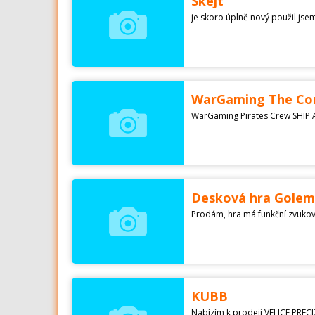
Skejt
je skoro úplně nový použil jse
WarGaming The Cor
Desková hra Golem
Prodám, hra má funkční zvukov
KUBB