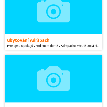
ubytování Adršpach
Pronajmu 6 pokojů v rodinném domě v Adršpachu, včetně sociálního zařízení a plně vybavené kuchyně na každém pokoji, možnost využití zahrady s posezením a grilem, parkování v ceně, více info na