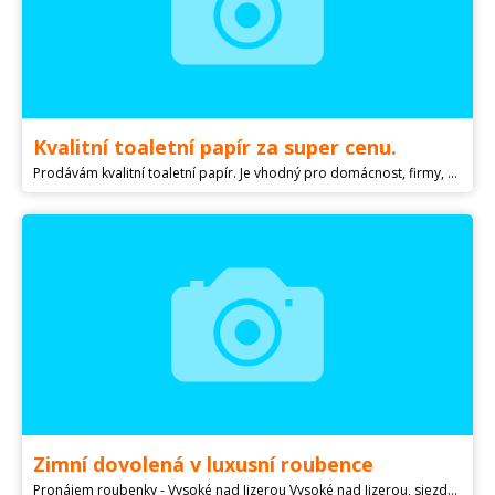
Kvalitní toaletní papír za super cenu.
Prodávám kvalitní toaletní papír. Je vhodný pro domácnost, firmy, hotely, penziony, školy/ školky, senior domy a ostatní. Bezkonkurenční cena. 100% celulóza, návin 16m Jsme schopni zaslat přes Zásilkovnu případně zajistíme dopravu. Kupte dvě palety a máte doprava zdarma !!!. Více na
Zimní dovolená v luxusní roubence
Pronájem roubenky - Vysoké nad Jizerou Vysoké nad Jizerou, sjezdovky Šachty, Větrov Cena 30.000,- Kč je vždy za 1 týden od 18.2.2023 Pronajměte si 3 podlažní roubenku pouze pro Vaši rodinu a přátele Kapacita roubenky je 10 - 12 osob K dispozici 4 ložnice, 3 WC a 2 koupelny Čtyřnozí miláčkové za mírný příplatek Plně vybavená kuchyně Společenská místnost s krbovými kamny Centrální plynové vytápění WIFI a TV Roubenka je nekuřácká, balkon ano Garáž pro Vaše lyžařské vybavení Parkování před domem zajištěno. Do 250 m od roubenky se nachází: - 2x poma a kotva - 2x Dětské vleky a školička pro nejmenší - Běžkařský ráj - Půjčovna sněžných skútrů a lyžařského vybavení - Bobová sjezdovka Volejte , nebo stanhor58@ Jméno: Stanislav Horák Telefon: 775422 E-mail: stanhor58@ Cena: 30.000