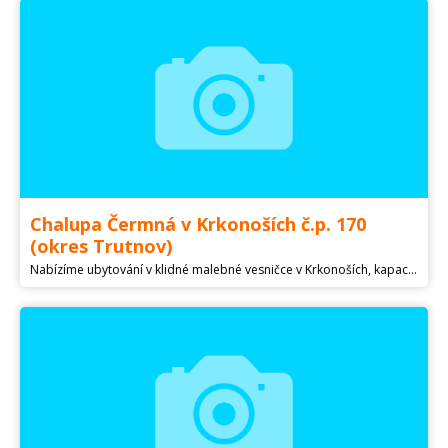
Chalupa Čermná v Krkonoších č.p. 170
(okres Trutnov)
Nabízíme ubytování v klidné malebné vesničce v Krkonoších, kapacita max. 8 osob včetně přistýlky. Všechny 3 pokoje v prvním patře mají vlastní WC a koupelnu. Vybavená kuchyň a velká společná jídelna s TV v přízemí, WiFi. Lyžování do 20min Černý Důl, Černá hora, Jánské lázně. Pěší turistika, cyklostezky, koupaliště a restaurace v místě. Cena za den celá chalupa 2400 Kč, cena za týden celá chalupa 15 000 Kč. Jednotlivci noc a lůžko 500 Kč. tel. , e-mail: petrbris@