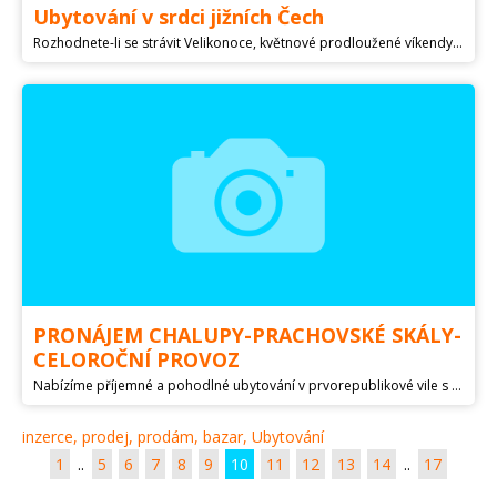
Ubytování v srdci jižních Čech
Rozhodnete-li se strávit Velikonoce, květnové prodloužené víkendy, dovolenou nebo jenom volný čas v jižních Čechách, nabízíme vám pobyt v Penzionu Rita na rozhraní českobudějovicka a třeboňska. Penzion je umístěn v samém srdci jižních Čech a to 9 km od Českých Budějovic směrem na Třeboň a Jindřichův Hradec. Čekají zde na Vás výlety do okolí, kde využijete cyklostezky nebo v dojezdové vzdálenosti autem do 50 km můžete navštívit několik zámků: Třeboň, Hluboká nad Vlavou + ZOO, Český Krumlov (Medvědí příkop), Jindřichův Hradec (Krýzovy jesličky, expozice gobelínů), Zámek Kratochvíle (nedaleké Holašovice), zhruba 14 km severozápadně od Jindřichova Hradce v nádherné jihočeské krajině se nachází zámek Červená Lhota. Hosté se mohou věnovat houbaření, po dohodě rybaření. Při pobytu (3x noc) máme do 9. 6. 2023 pro Vás připravenou 1x vstupenku do Wellnesscentrum Aqua Viva (Lázně Aurora Třeboň) a 15% sleva do Indické restaurace Tandoor v Českých Budějovicích. Ceny, slevy a rezervaci na ubytování najdete na v ceníku. Nabízíme 5 ubytovacích jednotek (apartmán 1 v přízemí: 1x 4lůžko + přistýlka a přebalovací pult, upravené pro ZTP, apartmán 3: 1x 4lůžko + přistýlka a přebalovací pult, pokoj 5: 1x manželská a jednolůžko + INFRASAUNA, pokoj 2: 3x jednolůžko, pokoj 4: 2x jednolůžko + přistýlka) vybavených vlastní kuchyní i vlastní koupelnu. Možnost parkování motorek v uzavřeném a uzamčeném prostoru.
PRONÁJEM CHALUPY-PRACHOVSKÉ SKÁLY-
CELOROČNÍ PROVOZ
Nabízíme příjemné a pohodlné ubytování v prvorepublikové vile s úžasnou dobovou atmosférou bývalé hájenky v samém srdci Prachovských skal,lokalita Český ráj. VILA PRACHOVKA se nachází téměř mezi skalami přímo pod známou skalní vyhlídkou Šikmá věž. Objekt pronajímáme pouze jako celek. Tento způsob rekreace je vhodný zejména pro skupiny spřátelených rodin s dětmi, horolezce, turisty, cykloturisty, manažerské týmy apod.VILA PRACHOVKA nabízí komfortní ubytování až pro 12 osob v celkem 5-ti ložnicích.Aktuální kalendář rezervací, volných termínů a více informací na facebook \"Vila Prachovka\".CENA UVEDENA ZA OSOBU/DEN MIMOSEZONU,JINAK 14000KČ/TÝDEN-mimo sezonu,28000Kč/TÝDEN-sezona,6000 Kč/víkend-mimosezona.
inzerce, prodej, prodám, bazar, Ubytování
1
..
5
6
7
8
9
10
11
12
13
14
..
17