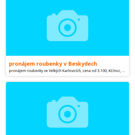
pronájem roubenky v Beskydech
pronájem roubenky ve Velkých Karlovicích, cena od 3.100,-Kč/noc, vedle chalupy cyklostezka Bečva, solárně vyhřívaný bazén 400m - podrobnosti na