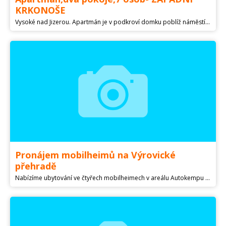
KRKONOŠE
Vysoké nad Jizerou. Apartmán je v podkroví domku poblíž náměstí s obchody a službami a 300m od skiareálů Šachty a Větrov.Parkování proti domku. Dva pokoje (5 lůžkový a 2 lůžkový)vybavená kuchyňka,koupelna s WC a vanou. Ústřední,plynové topení.Nabízíme vlastní skiservis s půjčovnou lyží,snowboardů atd. Cena od 380,-Kč/ osobu a noc a dle délky pobytu. Vybavení: chladnička,mikrovlnka,varná konvice,vařič,nádobí,TV s DVD.
Pronájem mobilheimů na Výrovické
přehradě
Nabízíme ubytování ve čtyřech mobilheimech v areálu Autokempu Výr 10 km severně od historického města Znojma. Vybavení mobilheimů: ✅ plně vybavená kuchyňka ✅ obývací pokoj s možností přistýlky ✅ 2-3 ložnice s manželskou postelí a oddělenými lůžky ✅ koupelna ✅ WC ✅ terasa s venkovním posezením a grilem ✅ Wi-Fi ✅ TV Pro více informací a cenovou kalkulaci v konkrétním termínu mě neváhejte kontaktovat.