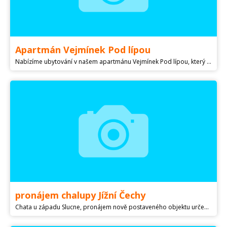
Apartmán Vejmínek Pod lípou
Nabízíme ubytování v našem apartmánu Vejmínek Pod lípou, který se nachází v malebné vesničce Částkovice na Vysočině. Cena celého apartmánu za noc je v sezóně 1800 Kč a mimo sezónu 1400 Kč. Více informací na
pronájem chalupy Jížní Čechy
Chata u západu Slucne, pronájem nově postaveného objektu určeného k rekreaci, 2x ložnice, kuchyň s obývákem, koupelna... celková kapacita max. 5 osob, plne vybaveno, výhled na lesy směrem ke kouzelnému západu slunce, zahrada, grill, venkovni dětský koutek ... cena a více info mail : chatajiznicechy@ , tel: