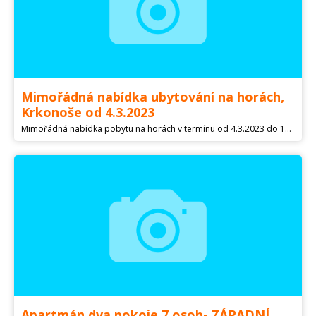
Mimořádná nabídka ubytování na horách,
Krkonoše od 4.3.2023
Mimořádná nabídka pobytu na horách v termínu od 4.3.2023 do 11.3.2023. Ubytování na horách, přímo na sjezdovce, v horské chatě Švadlenka, Rokytnice nad Jizerou, Krkonoše. Prostorný, kompletně vybavený podkrovní apartmán DELUXE III (až pro 8 osob). Více informací na nebo na info@ . Last minute cena 20.900,-/apartmán/týden.
Apartmán,dva pokoje,7 osob- ZÁPADNÍ