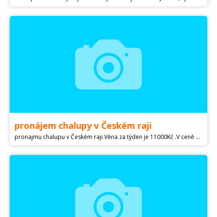
pronájem chalupy v Českém raji
pronajmu chalupu v Českém raji.Věna za týden je 11000Kč .V ceně nejsou zohledněna platby za energie a vodu.Ta se platí dle skutečně spotřeby.Kontakt na mne.,nebo případě zájmu najdete více info s fotek na E chalupy.Obj. c. 7607