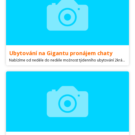
Ubytování na Gigantu pronájem chaty
Nabízíme od neděle do neděle možnost týdenního ubytování 2krát pro 4osoby na jezeru Gigant, které se nachází v obci Malá Čeperka mezi Hradcem Králové a Pardubicemi. Vybavení :2krát pokoj se 4 mi lůžky každý s vlastním vchodem a koupelnou, WC, letní kuchyní, 2krát lednice, mikrovlnná trouba, SAT, TV, grilem a terasou. K dispozici :oblázková pláž s velkým molem, kanoe na vyjížďky, houpačkou a grilem. Ideální dovolená pro rodiny s dětmi, rybáře apod. Aktivity :koupání, rybaření, houbaření atd. V ceně ubytování jsou započítány lůžkoviny, ručníky, voda, elektřina, plyn, odpady a vybavení kuchyně. Domácí zde bydlí s rodinou trvale (žena a 13 létá dcera) ve vedlejším objektu s vlastním příslušenstvím.(Ani jeden neporušuje soukromí klientů)Domácí mazlíček vítám za poplatek 150 Kč na den. Přímo u objektu je možnost parkování na soukromém pozemku, objekt je celý oplocen včetně již popisované soukromé pláže. Restaurace je vzdálena 50 m od objektu, nákupní centrum 6 km, obchod s potravinami 3 km, vlakové a autobusové 1,5 km, vodní plocha 1,8 ha 0 m, les 0 m. V případě zájmu o rezervaci nutno složit 50 % nevratné zálohy na číslo účtu které vám zdělím po tel. Cena za týden jednoho pokoje činí 10500,-Kč, 375,-Kč osoba/den. V případě zájmu o rezervaci kontaktní osoba Milan : tel. .Cena za pobyt s ubytováním je určena pro 8 osob,případné další návštěvy ubytovaných budou spoplatněny 300,-Kč osoba a den včetně dětí, bez nároku na lůžko.