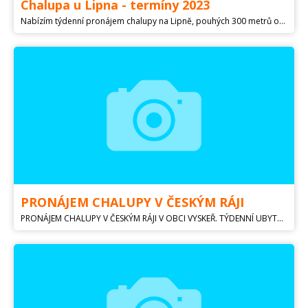
Chalupa u Lipna - termíny 2023
Nabízím týdenní pronájem chalupy na Lipně, pouhých 300 metrů od jezera. Ideální pro rodinu s dětmi (max 6 osob). Klidné místo, bez wifi, nedaleko turistického vyžití. Více info na obrázku, pište si o termín
PRONÁJEM CHALUPY V ČESKÝM RÁJI
PRONÁJEM CHALUPY V ČESKÝM RÁJI V OBCI VYSKEŘ. TÝDENNÍ UBYTOVÁNÍ V SEZONĚ SOBOTA - SOBOTA. MNOHO HISTORICKÝCH PAMÁTEK, HRADŮ, ZÁMKŮ, SKALNÍCH MĚST, RYBNÍKŮ. KAPACITA 4 OSOBY. CENA 9000,- KČ / TÝDEN. V PŘÍPADĚ ZÁJMU ZAŠLU DALŠÍ INFO. stanislav.slapak@