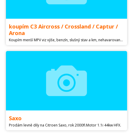
koupím C3 Aircross / Crossland / Captur /
Arona
Koupím menší MPV viz výše, benzín, slušný stav a km, nehavarované s jasným původem. Nabídněte. Díky.Platí do smazání. Aircross,Crossland,Captur,Arona,Kamiq
Saxo
Prodám levně dily na Citroen Saxo, rok 2000fl.Motor 1.1i 44kw HFX.