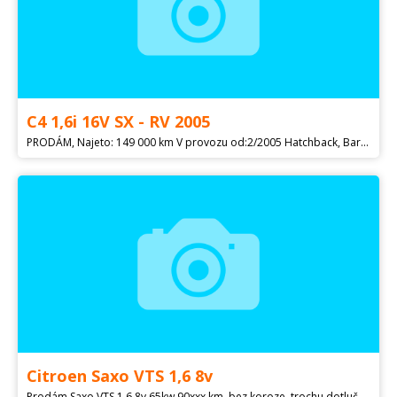
C4 1,6i 16V SX - RV 2005
PRODÁM, Najeto: 149 000 km V provozu od:2/2005 Hatchback, Barva: Modrá Metalíza Klimatizace: Manuální, 6 airbagů Palivo: Benzín, Objem: 1 587 ccm Výkon: 80 kW (109 koní) Převodovka: Manuální, 5 stupňová EURO 3 - bez poplatku, Země původu: Německo, STK: 8/2024 Výbava vozu: ABS, Tempomat, Dálkové centrální zamykání, Imobilizér, Deaktivace airbagu spolujezdce, El. ovládání oken, El. ovládání zrcátek, Nastavitelný volant, Posilovač řízení, Venkovní teploměrPalubní počítač, Dělená zadní sedadla, Výškově nastavitelné sedadlo řidiče, Tónovaná skla, Zadní stěrač
Citroen Saxo VTS 1,6 8v
Prodám Saxo VTS 1,6 8v 65kw 90xxx km, bez koroze, trochu dotlučené ze závodů. EKO zaplacené, bez STK, značky v depozitu. Neprosezené sedačky se vzorem co byly ve švýcarské edici "racing", pěkný modrý koberec. Rozumné dohodě se nebráním. Hlavně mě prosím neotravujte se směšnými nabídkami typu dám 10 a jedu hned, nebudu na to odpovídat.