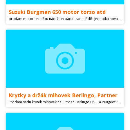
Suzuki Burgman 650 motor torzo atd
prodam motor sedačku nádrž cerpadlo zadni řidiči jednotka nova pneu . v celku nebo po dílech
Krytky a držák mlhovek Berlingo, Partner
Prodám sadu krytek mlhovek na Citroen Berlingo 08-... a Peugeot Partner 08-18 Kód dílu 1613564680 Cena 850 sada A levý držák mlhovky na ty samé vozy Kód dílu 7416j6 Cena 850