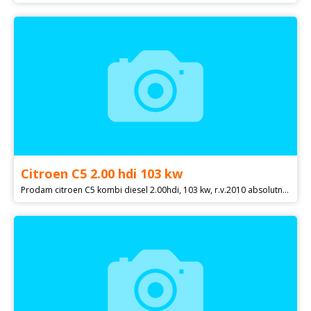
Citroen C5 2.00 hdi 103 kw
Prodam citroen C5 kombi diesel 2.00hdi, 103 kw, r.v.2010 absolutne bez koroze. Garazovane udrzovane vozidlo po vymene konplet spojky , nove vstrikovače, nove čelní sklo , po rozvodech. Pekne spolehlive prostorne auto jezdene prevazne dalnice.