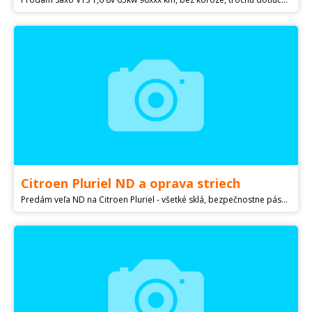
Citroen Pluriel ND a oprava striech
Predám veľa ND na Citroen Pluriel - všetké sklá, bezpečnostne pásy, sedadlá, svetlá predné a zadné - nové aj použité, zadné sťahovacie mechanizmy okien, plastové kryty kufra po odobratí oblúkov, plastové diely všetké lišty dverí ------- diely strechy - plachta rám, riadiace jednotky strechy - motorčeky sťahovania strechy + zadné sklo vyklápacieho okna kufra ------- airbagy volantu a sedadiel, elektrické diely, pravé dvere spolujazdec vo farbe orange, dosky kufra, nárazníky vo farbe auta, tesnenia strechy - dverí a ostatné +++ iné diely. Volať NEPÍSAT !!!