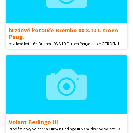
brzdové kotouče Brembo 08.8.10 Citroen
Peug.
brzdové kotouče Brembo 08.8.10 Citroen Peugeot. o.e CITROËN 1 , 1613191280 , 1618890380 , 4246R4 , 424982 , E169020 PEUGEOT 1613191280 , 1618890380 , 4246R2 , E169020 Doplňující výrobek/info 2 se šrouby Vnější průměr [mm] 266 mm Výška [mm] 27 mm Počet děr 4 typ brzdového kotouče plný Centrovací průměr [mm] 66 mm Síla brzdového kotouče [mm] 13 mm Utahovací moment [Nm] 90 Nm Minimální tloušťka [mm] 11 mm. Vhodné pro Berlingo, C-ELYSEE.C2,C3.C4, Peugeot P301,Partner, Nové , nepoužité, cena za pár
Volant Berlingo III
Prodám nový volant na Citroen Berlingo III Mám 2ks Kód volantu 98210208ZD Cena 2000