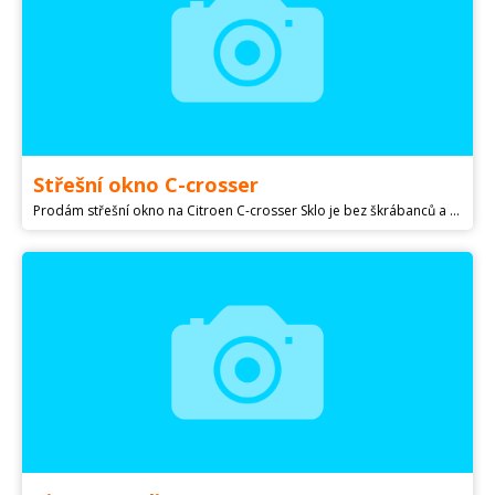
Střešní okno C-crosser
Prodám střešní okno na Citroen C-crosser Sklo je bez škrábanců a prasklin. Kód dílu 1643575080 Cena 5000