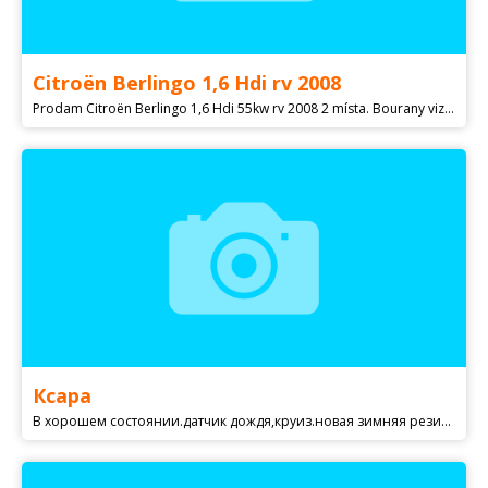
Citroën Berlingo 1,6 Hdi rv 2008
Prodam Citroën Berlingo 1,6 Hdi 55kw rv 2008 2 místa. Bourany viz foto. Motor ok běží. Kola rovně, zadní náprava ok. Slušné zimní pneu Naj 280tkm nedávno dělané rozvody. Tp CZ v depozitu Vhodné na Díly pouze v celku Inzerát platí do smazání Na SMS nereaguji Odtah k Vám možný od 10 kč/km
Ксара
В хорошем состоянии.датчик дождя,круиз.новая зимняя резина.очень вместительное авто.