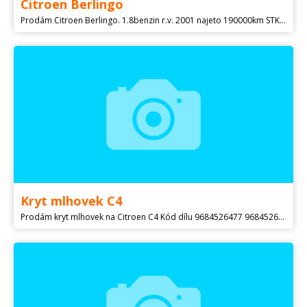
Citroen Berlingo
Prodám Citroen Berlingo. 1.8benzin r.v. 2001 najeto 190000km STK do01/24 nové kompletní zadní brzdy cca 500km. Sada letních kol. Mírná koroze. Měněn motor před cca2000km ,nové díly jako rozvody atd. Nyní špatné těsnění pod hlavou. Plně pojízdné. Dohoda.
Kryt mlhovek C4
Prodám kryt mlhovek na Citroen C4 Kód dílu 9684526477 9684526377 Cena 250ks