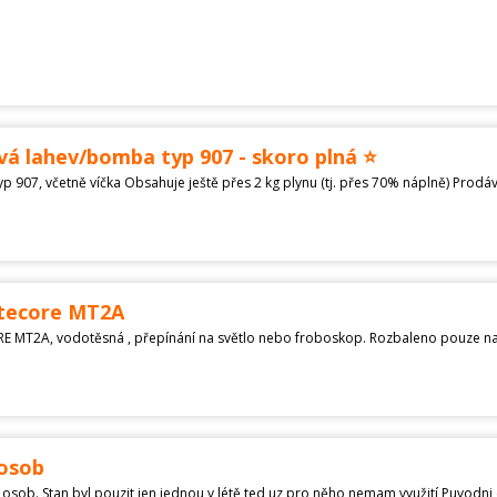
á lahev/bomba typ 907 - skoro plná ⭐
itecore MT2A
E MT2A, vodotěsná , přepínání na světlo nebo froboskop. Rozbaleno pouze na f
 osob
osob. Stan byl pouzit jen jednou v létě ted uz pro něho nemam využití Puvodn