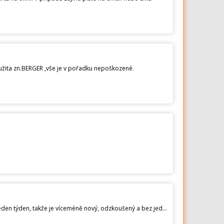
užita zn.BERGER ,vše je v pořadku nepoškozené.
Rodinný stan Loap Indyr 6 pro šest osob, za ty peníze se tváří docela kvalitně, byl postaven pouze jednou na jeden týden, takže je víceméně nový, odzkoušený a bez jediné zavady. Má tři vchody, takže s ohledem na terén a obsazenost kempu, si můžete vybrat ten nejvhodnější vchod a v horkém létu se nechá krásně vyvětrat. Má velkou prostornou předsíň, ve které si případně mohou ustlat další lidé, stan je pro čtyřčlennou rodinu úplně super, nás je pět proto ho chci poslat dále, kdo ho využije na 100%. Mailem můžu poslat fakturu (záruku) puvodni cena 3400, dnes už stojí 4500