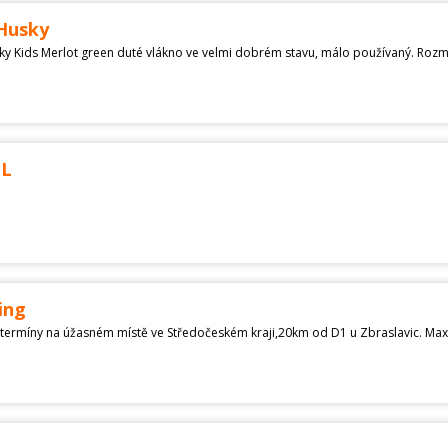
 Husky
 L
 - ing