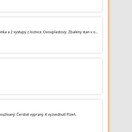
Prodam stan Loap. Velka loznice kam se pohodlne vejdou velke nafukovaci matrace na spani. Obrovska predsinka a 2 vystupy z loznice. Dvouplastovy. Zbaleny stan v obalu ma 50x23cm. Osobni odber v Praze.
oužívaný. Čerstvě vypraný. K vyzvednutí Plzeň.