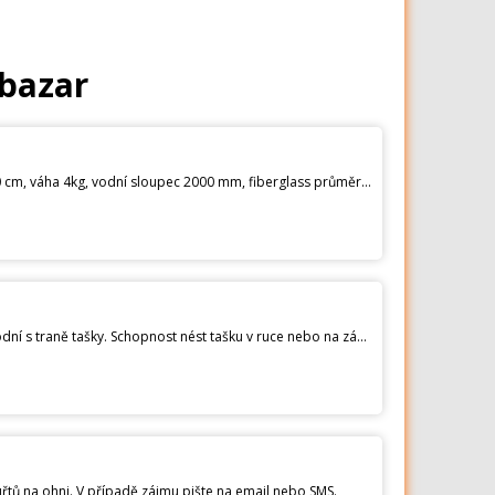
 bazar
Prodám stan pro 4 osoby. Značka Crossroad Clark 4, kopule, 240 x 105 cm, předsíňka 105 x 240 cm, výška 130 cm, váha 4kg, vodní sloupec 2000 mm, fiberglass průměr 8,5 mm, barva zelená. Pouze jednou použitý. Cena 1250,- Kč.
Materiál Cordura. Taška je vyvinuta společně s příslušníky speciálních sil. Vyšší vodě odolnost materiálu na spodní s traně tašky. Schopnost nést tašku v ruce nebo na zádech.
tů na ohni. V případě zájmu pište na email nebo SMS.