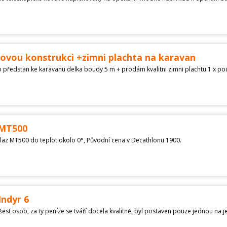
 stanovou konstrukci +zimni plachta na karavan
 předstan ke karavanu delka boudy 5 m + prodám kvalitni zimni plachtu 1 x po
 MT500
rclaz MT500 do teplot okolo 0°, Původní cena v Decathlonu 1900.
Indyr 6