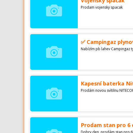
Vojensky spacak
Prodam vojensky spacak
✅ Campingaz plynov
Kapesní baterka N
Prodám novou svítilnu NITECOR
Prodam stan pro 6
Dobry den, prodám stan pro 6 