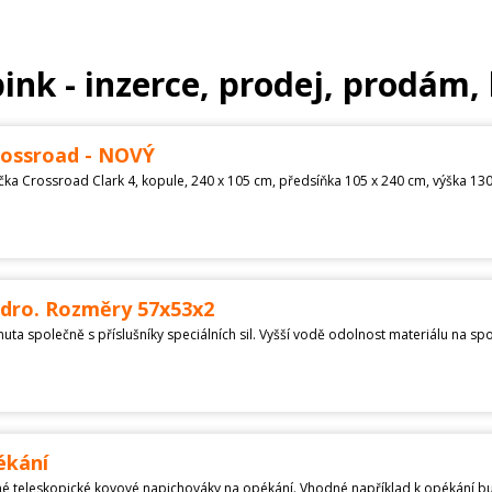
nk - inzerce, prodej, prodám,
rossroad - NOVÝ
dro. Rozměry 57x53x2
ékání
é teleskopické kovové napichováky na opékání. Vhodné například k opékání buř