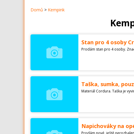
Domů
>
Kempink
Kempi
Stan pro 4 osoby C
Taška, sumka, pouz
Napichováky na op
Prodám nové, ještě nerozbalen