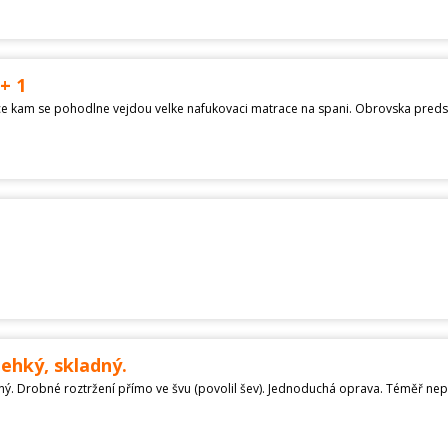
+ 1
lehký, skladný.
dný. Drobné roztržení přímo ve švu (povolil šev). Jednoduchá oprava. Téměř nep