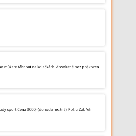
Prodám nepoužitý batoh s 3 překážkami ,kolečky a madlem. Nemusíte ho nosit na zádech při těžkém obsahu ho můžete táhnout na kolečkách. Absolutně bez poškození, akorát je trochu zaprášen. Prodám z důvodu nevyužití. Podívejte se na moje ostatní inzeráty. Stačí kliknout na mé jméno.
Hudy sport.Cena 3000,-(dohoda možná). Pošlu.Zábřeh