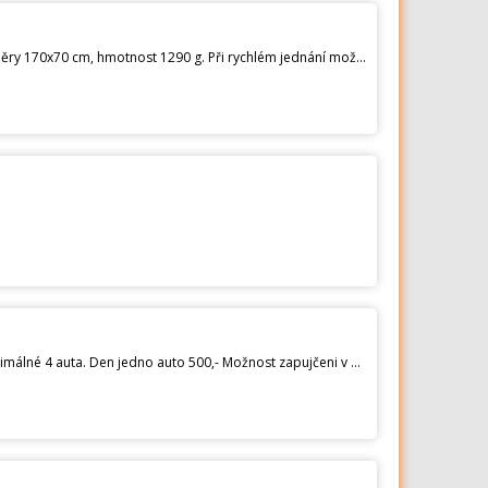
Prodám dětský spací pytel Husky Kids Merlot green duté vlákno ve velmi dobrém stavu, málo používaný. Rozměry 170x70 cm, hmotnost 1290 g. Při rychlém jednání možná sleva.
Nabízím na sezonu 2023 volné termíny na úžasném místě ve Středočeském kraji,20km od D1 u Zbraslavic. Maximálné 4 auta. Den jedno auto 500,- Možnost zapujčeni v mistě MB MarcoPolo s vozikem 2500,- den. Vyspí se až 5 lidí.