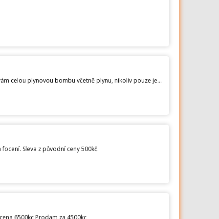
Nabízím pb lahev Campingaz typ 907, včetně víčka Obsahuje ještě přes 2 kg plynu (tj. přes 70% náplně) Prodávám celou plynovou bombu včetně plynu, nikoliv pouze jen doplnění plynu do této lahve. Běžná cena samotné lahve bez plynu je 1700 Kč Velikost (bez víčka): ø 20,3 x 23,5 cm obj. kód dodavatele 79785 EAN 3138522064006
ocení. Sleva z původní ceny 500kč.
i cena 6500kc Prodam za 4500kc