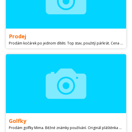
Prodej
Prodám kočárek po jednom dítěti. Top stav, použitý párkrát. Cena 2500,-. Pouze vážní zájemci. Jen osobní odběr.
Golfky
Prodám golfky Mima. Běžné známky používání. Originál pláštěnka a tygří sada. Cena za vše 2000,- pouze osobní předání!