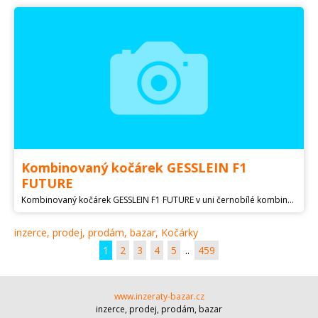
Kombinovaný kočárek GESSLEIN F1
FUTURE
Kombinovaný kočárek GESSLEIN F1 FUTURE v uni černobílé kombinaci, výměnná přední kola (velká a malá s aretací), nožní brzda, vložná taška pro miminko + sporťák, používaný dvěma dětmi vždy cca 1-1,5roku, pořízen 2012, kupován nový v kamenném obchodě. Běžné používaný, zachovalý, konstrukce nepoškrábaná. Možné předání Pardubice a okolí, cena dohodou.
inzerce, prodej, prodám, bazar, Kočárky
1
2
3
4
5
..
459
www.inzeraty-bazar.cz
inzerce, prodej, prodám, bazar