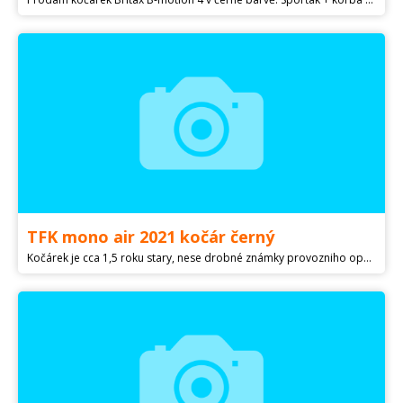
TFK mono air 2021 kočár černý
Kočárek je cca 1,5 roku stary, nese drobné známky provozniho opotřebení,ale slouží stale paradne - 4 mesice jeste v zaruce. Cerny, ale mirne vysisovany od slunka. Puvodni cena kocarku 20 tisic + doplňky necele 3 000 ( plastenka vetsi , moskitiera , drzak na piti s kapsickou na riditkach) vse pridam ke kocarku + jeste pridam lepeni na kola , podlozka do kocaru (cernobila), fusak znacky Pinkie na jaro/podzim a tasku na kocarek taky znacka pinkie a jeste lehkou letni decku s cepickou :) vse videt na fotkách .