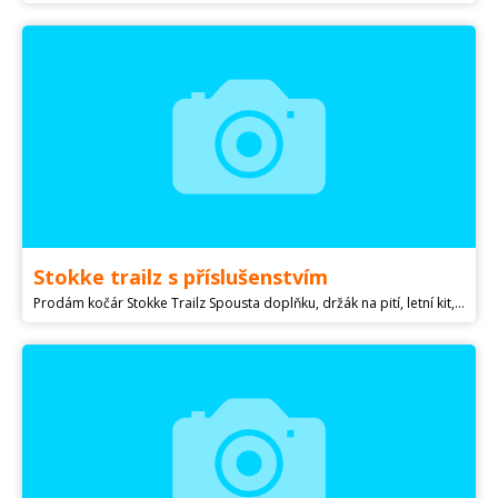
Stokke trailz s příslušenstvím
Prodám kočár Stokke Trailz Spousta doplňku, držák na pití, letní kit, náhradní potah na dětskou rukojeť, kožešinový lem, rukavice, originální pláštěnka a moskytiera. Krásný stav. Kočár zvládne i hodně náročný terén, jako výhodu beru i obrovský koš pod kočárem. A vhodný i pro vysoké tatínky.