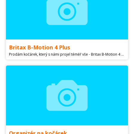
Britax B-Motion 4 Plus
Prodám kočárek, který s námi projel téměř vše - Britax B-Motion 4 Plus. V ceně je zahrnuta oboustranná podložka s paměťovou pěnou, zimní fusak Emitex (oranžový), jarní/podzimní fusak Pinkie (tmavě modrý), dokupovaný nánožník (od švadleny, červený), menší taška na kočár Pinkie (tmavě modrá), pláštěnka pasující přímo na tento kočár, síťka, sluneční clona (ale díky opravdu dlouhé cloně na stříšce není ani potřeba), rukavice Emitex (černé), taška Easy od ivemaBaby. Kočár je po jednom dítěti, nese běžné známky používání. Velmi dobře a snadno se skládá, složený nezabere mnoho místa, naopak dítě v něm má prostoru dostatek. Pouze osobní odběr, předání možné na trase Hlinsko - Pardubice.
Organizér na kočárek