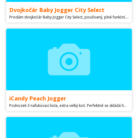
Dvojkočár Baby Jogger City Select
Prodám dvojkočár Baby Jogger City Select, používaný, plně funkční. Sedačku lze přestavět na korbičku.
iCandy Peach Jogger
Podvozek 3 nafukovací kola, extra velký koš. Perfektně se skládá hmatem jednou rukou a obsahuje i pás přes rameno pro příjemný přenos. Vysoko výsuvné madlo a možnost za aretovat přední kolo pro příjemnou obsluhu. Kočárek dále obsahuje korbičku - lze ji nacvaknout na podvozek ve směru i protisměru jízdy. Tuto funkci využijete především kvůli slunečním paprskům. Když už miminko chce koukat po světě nemusíte ho podkládat polštářky, stačí pouze naklopit korbičku jednoduchým stiskem tlačítek po její straně. Sporťák - možnost otáčet po i proti směru jízdy, hluboká stříška, 5ti bodový pás, 3 polohy naklopení. Kočárek nese známky běžného opotřebení. PC 16 000 Kč