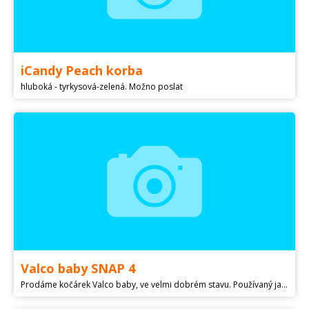
iCandy Peach korba
hluboká - tyrkysová-zelená. Možno poslat
Valco baby SNAP 4
Prodáme kočárek Valco baby, ve velmi dobrém stavu. Používaný jako cestovní kočárek, skladný a lehký. Střecha má dvě polohy, sedátko jde dát do úplného lehu. Součástí je pláštěnka.