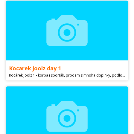
Kocarek joolz day 1
Kočárek joolz 1 - korba i sporťák, prodam s mnoha doplňky, podložky do kočárku, fusak jarní/podzimní i zimní možná, tašky prebalovaci, adaptéry na autosedacku, nová náhradní černá kola používána par dni, deštník, atd…..