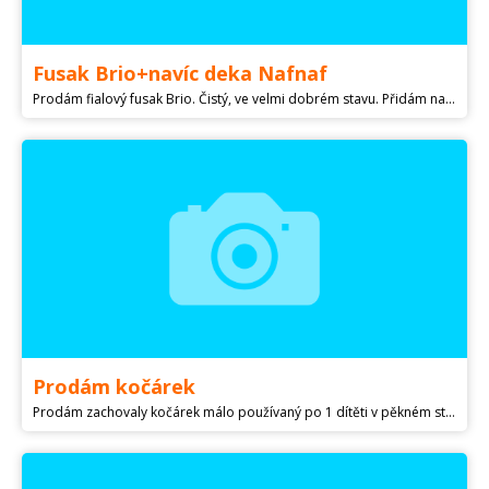
Fusak Brio+navíc deka Nafnaf
Prodám fialový fusak Brio. Čistý, ve velmi dobrém stavu. Přidám navíc velmi hezkou a příjemnou fialovou deku Nafnaf. Osobní předání Slušovice nebo dovezu do Zlína. Případně pošlu, ale v tomto případě je cena bez nákladů na zaslání, které si připočítám k ceně.
Prodám kočárek
Prodám zachovaly kočárek málo používaný po 1 dítěti v pěkném stavu