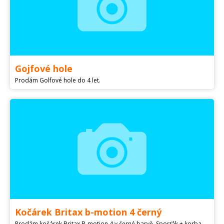
Gojfové hole
Prodám Golfové hole do 4 let.
Kočárek Britax b-motion 4 černý
Prodám kočárek Britax B-motion 4 v černé barvě. Sporťák + korba + doplňky. Kompletně vypráno. Mohu poslat více foto na email Pouze osobní převzetí - neposílám.