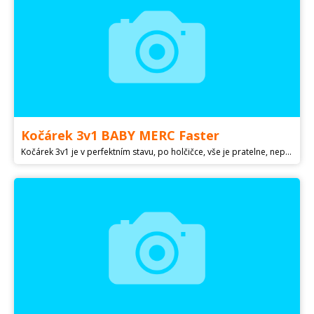
Kočárek 3v1 BABY MERC Faster
Kočárek 3v1 je v perfektním stavu, po holčičce, vše je pratelne, nepromokavý, gelová kolečka jsou naprosto ideální, do spodního koše dáte spoustu věcí, kolečka standardně poskrabana (na fotce). Za nás opravdu skvělej a spolehlivej kočárek... Kočárek se dá sehnat na internetu pod názvem v titulku za 13 500 Kč i s autosedačkou... Obsah balení kočárku FASTER 3: Autosedačka Podvozek Korba s nánožníkem 4 gelová kola Sportovní korba s nánožníkem Nákupní košík Držák na láhev Moskytiéra Pláštěnka Rukávníky v barvě kočárku Přebalovací podložka Taška na rukojeť v barvě kočárku